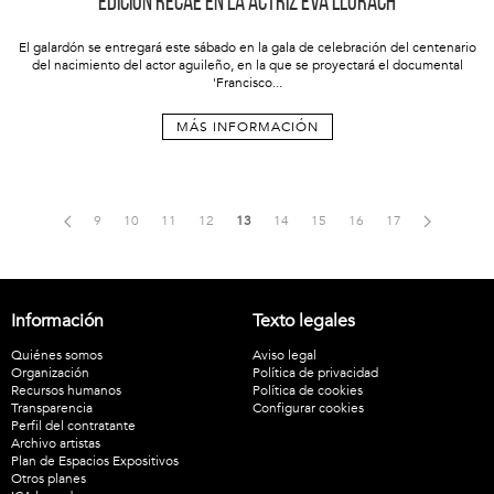
edición recae en la actriz Eva Llorach
El galardón se entregará este sábado en la gala de celebración del centenario
del nacimiento del actor aguileño, en la que se proyectará el documental
'Francisco...
MÁS INFORMACIÓN
9
10
11
12
13
14
15
16
17
Información
Texto legales
Quiénes somos
Aviso legal
Organización
Política de privacidad
Recursos humanos
Política de cookies
Transparencia
Configurar cookies
Perfil del contratante
Archivo artistas
Plan de Espacios Expositivos
Otros planes