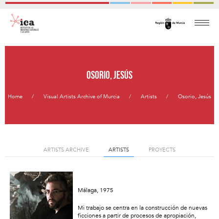
Osorio, Jesús
Home
Visual Artists Archive of Murcia
Artists
Osorio, Jesús
ARTISTS ARCHIVE
ARTISTS
PROYECTS
Málaga, 1975
Mi trabajo se centra en la construcción de nuevas
ficciones a partir de procesos de apropiación,