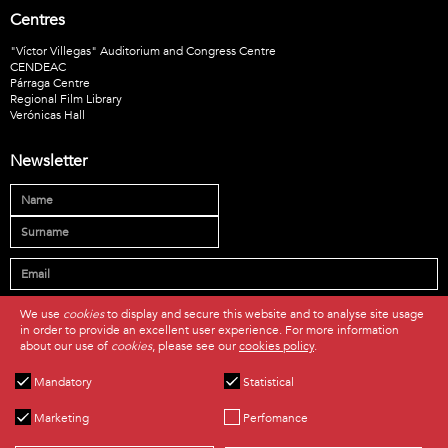
Centres
"Víctor Villegas" Auditorium and Congress Centre
CENDEAC
Párraga Centre
Regional Film Library
Verónicas Hall
Newsletter
* I have read and accept the
privacy policy
.
We use
cookies
to display and secure this website and to analyse site usage
in order to provide an excellent user experience. For more information
SUSCRIBE
about our use of
cookies
, please see our
cookies policy
.
Mandatory
Statistical
Marketing
Perfomance