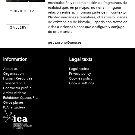
manipulación y recombinación de fragmentos de
realidad que, en principio, no tienen ninguna
CURRICULUM
relación entre si, ni forman parte de mi contexto.
Planteo verdades alternativas, otras posibilidades
de existencia y de historia, jugando con trozos de
vidas o visiones ajenas que desfiguro y conjugo
GALLERY
de otra manera.
jesus.osorio@uma.es
Information
Legal texts
About us
Legal notice
Organisation
Privacy policy
Human Resources
Cookies policy
Transparencia
Cookie settings
Contractor profile
Artists Archive
Exhibition Spaces Plan
Otros planes
ICA lanzadera