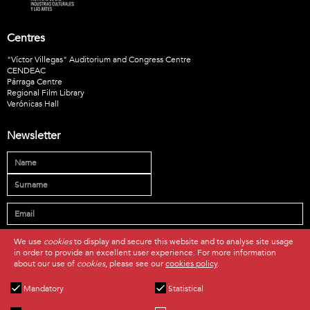
Centres
"Víctor Villegas" Auditorium and Congress Centre
CENDEAC
Párraga Centre
Regional Film Library
Verónicas Hall
Newsletter
* I have read and accept the
privacy policy
.
We use
cookies
to display and secure this website and to analyse site usage
in order to provide an excellent user experience. For more information
SUSCRIBE
about our use of
cookies
, please see our
cookies policy
.
Mandatory
Statistical