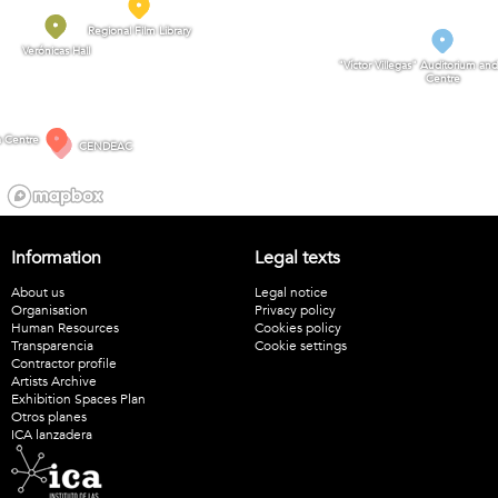
Regional Film Library
Verónicas Hall
"Víctor Villegas" Auditorium an
Centre
a Centre
CENDEAC
Information
Legal texts
About us
Legal notice
Organisation
Privacy policy
Human Resources
Cookies policy
Transparencia
Cookie settings
Contractor profile
Artists Archive
Exhibition Spaces Plan
Otros planes
ICA lanzadera