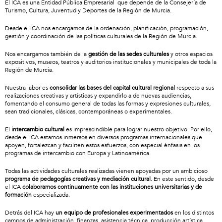
El ICA es una Entidad Pública Empresarial que depende de la Consejería de
Turismo, Cultura, Juventud y Deportes de la Región de Murcia.
Desde el ICA nos encargamos de la ordenación, planificación, programación,
gestión y coordinación de las políticas culturales de la Región de Murcia.
Nos encargamos también de la
gestión de las sedes culturales
y otros espacios
expositivos, museos, teatros y auditorios institucionales y municipales de toda la
Región de Murcia.
Nuestra labor es
consolidar las bases del capital cultural regional
respecto a sus
realizaciones creativas y artísticas y expandirlo a de nuevas audiencias,
fomentando el consumo general de todas las formas y expresiones culturales,
sean tradicionales, clásicas, contemporáneas o experimentales.
El
intercambio cultural
es imprescindible para lograr nuestro objetivo. Por ello,
desde el ICA estamos inmersos en diversos programas internacionales que
apoyen, fortalezcan y faciliten estos esfuerzos, con especial énfasis en los
programas de intercambio con Europa y Latinoamérica.
Todas las actividades culturales realizadas vienen apoyadas por un ambicioso
programa de pedagogías creativas y mediación cultural
. En este sentido, desde
el ICA
colaboramos continuamente con las instituciones universitarias y de
formación
especializada.
Detrás del ICA hay
un equipo de profesionales experimentados
en los distintos
campos de administración, finanzas, asistencia técnica, producción artística,