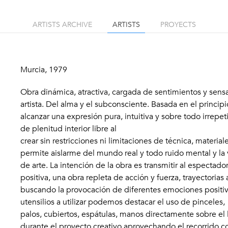
ARTISTS ARCHIVE
ARTISTS
PROYECTS
Murcia, 1979
Obra dinámica, atractiva, cargada de sentimientos y sen
artista. Del alma y el subconsciente. Basada en el princ
alcanzar una expresión pura, intuitiva y sobre todo irrepe
de plenitud interior libre al
crear sin restricciones ni limitaciones de técnica, materi
permite aislarme del mundo real y todo ruido mental y la 
de arte. La intención de la obra es transmitir al espectador
positiva, una obra repleta de acción y fuerza, trayectoria
buscando la provocación de diferentes emociones positiva
utensilios a utilizar podemos destacar el uso de pinceles,
palos, cubiertos, espátulas, manos directamente sobre el
durante el proyecto creativo aprovechando el recorrido co