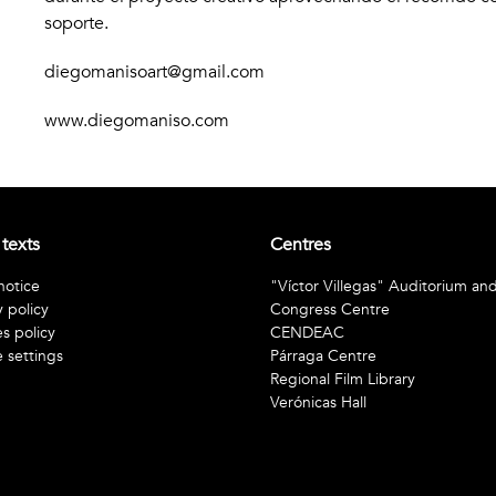
soporte.
diegomanisoart@gmail.com
www.
diegomaniso.com
 texts
Centres
notice
"Víctor Villegas" Auditorium an
y policy
Congress Centre
s policy
CENDEAC
 settings
Párraga Centre
Regional Film Library
Verónicas Hall